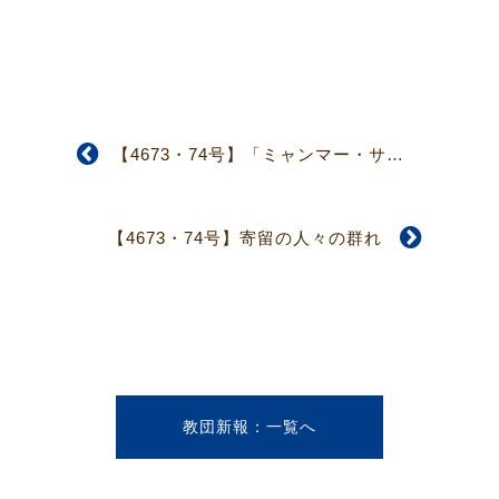
【4673・74号】「ミャンマー・サイクロン募金」「中国四川省大地震募金」終了いたしました
【4673・74号】寄留の人々の群れ
教団新報