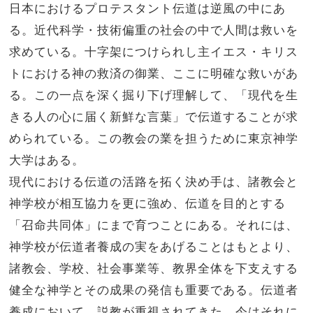
日本におけるプロテスタント伝道は逆風の中にあ
る。近代科学・技術偏重の社会の中で人間は救いを
求めている。十字架につけられし主イエス・キリス
トにおける神の救済の御業、ここに明確な救いがあ
る。この一点を深く掘り下げ理解して、「現代を生
きる人の心に届く新鮮な言葉」で伝道することが求
められている。この教会の業を担うために東京神学
大学はある。
現代における伝道の活路を拓く決め手は、諸教会と
神学校が相互協力を更に強め、伝道を目的とする
「召命共同体」にまで育つことにある。それには、
神学校が伝道者養成の実をあげることはもとより、
諸教会、学校、社会事業等、教界全体を下支えする
健全な神学とその成果の発信も重要である。伝道者
養成において、説教が重視されてきた。今はそれに