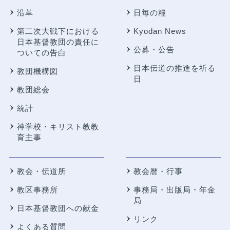
沿革
日毎の糧
第二次大戦下における
Kyodan News
日本基督教団の責任に
公募・公告
ついての告白
日本伝道の推進を祈る
教団機構図
日
教団総会
統計
神学校・キリスト教教
育主事
教会・伝道所
教会暦・行事
教区事務所
事務局・出版局・年金
局
日本基督教団への献金
リンク
よくある質問