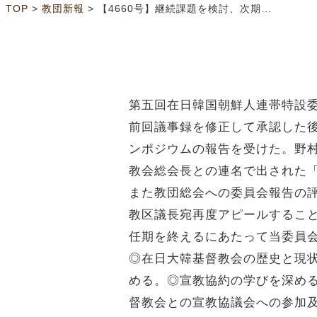
>
>
TOP
教団新報
【4660号】継続課題を検討、次期へ申し送る 第5回在日韓国朝鮮人連帯特設委員会
第五回在日韓国朝鮮人連帯特設
前回議事録を修正して承認した
ンポジウムの報告を受けた。野
教会総会長との連名で出された
また教団総会への委員会報告の評
教区議長宛再度アピールするこ
任期を終えるにあたって当委員
◎在日大韓基督教会の歴史と現状
める。◎宣教協約の学びを深め
督教会との宣教協議会への参加