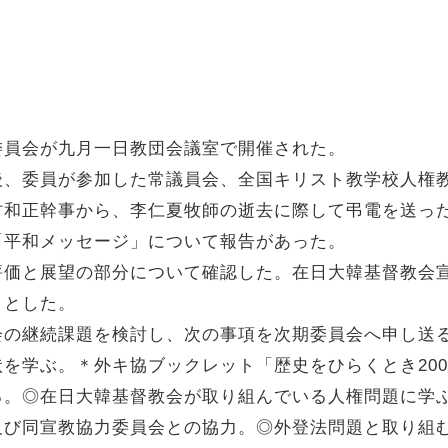
委員会が九月一日教団会議室で開催された。
後、委員が参加した常議員会、全国キリスト教学校人権
村和正幹事から、李仁夏牧師の逝去に際して弔電を送っ
「平和メッセージ」について報告があった。
価と展望の部分について確認した。在日大韓基督教会宣
ととした。
会の継続課題を検討し、次の事項を次期委員会へ申し送
を学ぶ。＊外キ協ブックレット「歴史をひらくとき200
る。◎在日大韓基督教会が取り組んでいる人権問題に学
及び同宣教協力委員会との協力。◎外登法問題と取り組