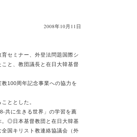
2008年10月11日
教育セミナー、外登法問題国際シ
たこと、教団議長と在日大韓基督
教100周年記念事業への協力を
ることとした。
8-共に生きる世界」の学習を薦
ぶ。◎日本基督教団と在日大韓基
む全国キリスト教連絡協議会（外