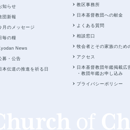
教区事務所
お知らせ
日本基督教団への献金
教団新報
よくある質問
今月のメッセージ
相談窓口
日毎の糧
牧会者とその家族のため
Kyodan News
アクセス
公募・公告
日本基督教団年鑑掲載広
日本伝道の推進を祈る日
・教団年鑑お申し込み
プライバシーポリシー