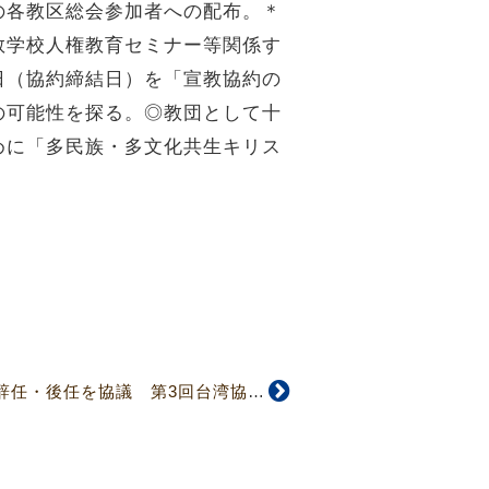
の各教区総会参加者への配布。＊
教学校人権教育セミナー等関係す
日（協約締結日）を「宣教協約の
の可能性を探る。◎教団として十
めに「多民族・多文化共生キリス
【4660号】宣教師の辞任・後任を協議 第3回台湾協約委員会