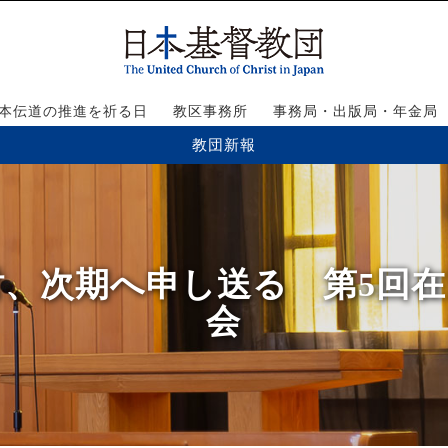
本伝道の推進を祈る日
教区事務所
事務局・出版局・年金局
教団新報
検討、次期へ申し送る 第5回
会