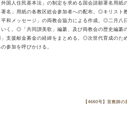
「外国人住民基本法」の制定を求める国会請願署名用紙
る署名」用紙の各教区総会参加者への配布。◎キリスト
「平和メッセージ」の両教会協力による作成。◎二月八
ていく。◎「共同讃美歌」編纂、及び両教会の歴史編纂
婦」支援献金募金の経緯をまとめる。◎次世代育成のた
への参加を呼びかける。