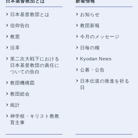
日本基督教団とは
新着情報
日本基督教団とは
お知らせ
信仰告白
教団新報
教憲
今月のメッセージ
沿革
日毎の糧
第二次大戦下における
Kyodan News
日本基督教団の責任に
公募・公告
ついての告白
日本伝道の推進を祈る
教団機構図
日
教団総会
統計
神学校・キリスト教教
育主事