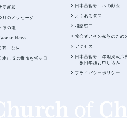
日本基督教団への献金
教団新報
よくある質問
今月のメッセージ
相談窓口
日毎の糧
牧会者とその家族のため
Kyodan News
アクセス
公募・公告
日本基督教団年鑑掲載広
日本伝道の推進を祈る日
・教団年鑑お申し込み
プライバシーポリシー