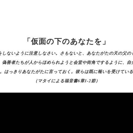
「仮面の下のあなたを」
をしないように注意しなさい。さもないと、あなたがたの天の父の
、偽善者たちが人からほめられようと会堂や街角でするように、自
。はっきりあなたがたに言っておく。彼らは既に報いを受けてい
（マタイによる福音書6章1-2節）