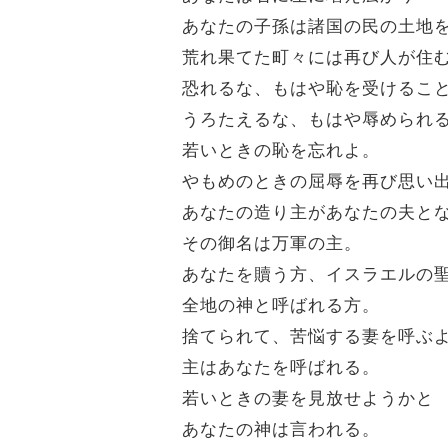
あなたの子孫は諸国の民の土地
荒れ果てた町々には再び人が住
恐れるな、もはや恥を受けるこ
うろたえるな、もはや辱められ
若いときの恥を忘れよ。
やもめのときの屈辱を再び思い
あなたの造り主があなたの夫と
その御名は万軍の主。
あなたを贖う方、イスラエルの
全地の神と呼ばれる方。
捨てられて、苦悩する妻を呼ぶ
主はあなたを呼ばれる。
若いときの妻を見放せようかと
あなたの神は言われる。