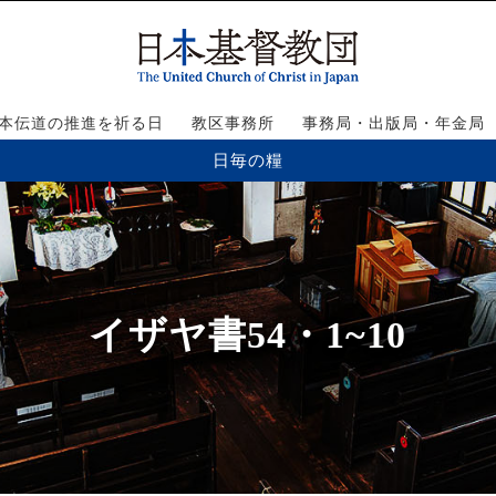
本伝道の推進を祈る日
教区事務所
事務局・出版局・年金局
日毎の糧
イザヤ書54・1~10