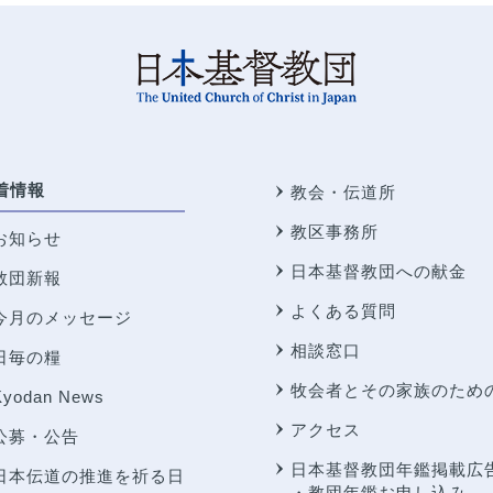
着情報
教会・伝道所
教区事務所
お知らせ
日本基督教団への献金
教団新報
よくある質問
今月のメッセージ
相談窓口
日毎の糧
牧会者とその家族のため
Kyodan News
アクセス
公募・公告
日本基督教団年鑑掲載広
日本伝道の推進を祈る日
・教団年鑑お申し込み