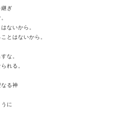
を継ぎ
む。
とはないから。
ることはないから。
出すな。
なられる。
聖なる神
ように