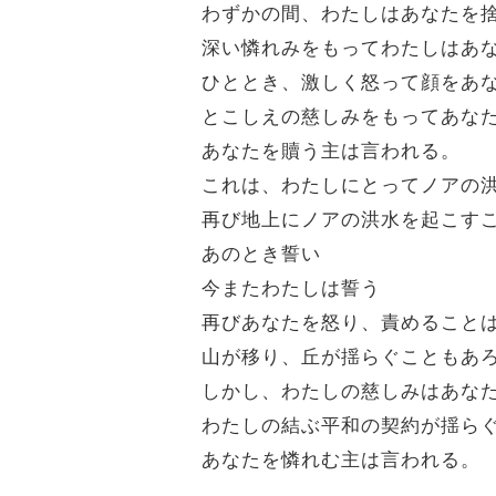
わずかの間、わたしはあなたを
深い憐れみをもってわたしはあ
ひととき、激しく怒って顔をあ
とこしえの慈しみをもってあな
あなたを贖う主は言われる。
これは、わたしにとってノアの
再び地上にノアの洪水を起こす
あのとき誓い
今またわたしは誓う
再びあなたを怒り、責めること
山が移り、丘が揺らぐこともあ
しかし、わたしの慈しみはあな
わたしの結ぶ平和の契約が揺ら
あなたを憐れむ主は言われる。