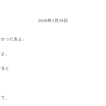
2026年1月28日
なかった女よ。
女よ。
なると
打て。