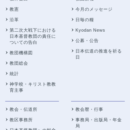
教憲
今月のメッセージ
沿革
日毎の糧
第二次大戦下における
Kyodan News
日本基督教団の責任に
公募・公告
ついての告白
日本伝道の推進を祈る
教団機構図
日
教団総会
統計
神学校・キリスト教教
育主事
教会・伝道所
教会暦・行事
教区事務所
事務局・出版局・年金
局