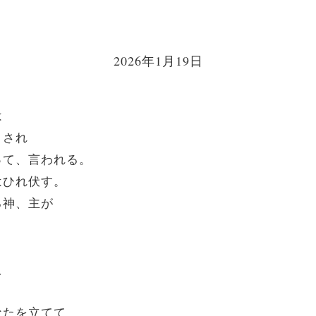
2026年1月19日
は
とされ
って、言われる。
はひれ伏す。
る神、主が
え
なたを立てて