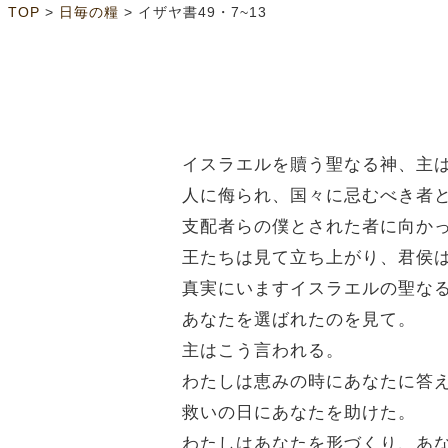
>
>
TOP
日毎の糧
イザヤ書49・7~13
イスラエルを贖う聖なる神、主
人に侮られ、国々に忌むべき者
支配者らの僕とされた者に向か
王たちは見て立ち上がり、君侯
真実にいますイスラエルの聖な
あなたを選ばれたのを見て。
主はこう言われる。
わたしは恵みの時にあなたに答
救いの日にあなたを助けた。
わたしはあなたを形づくり、あ