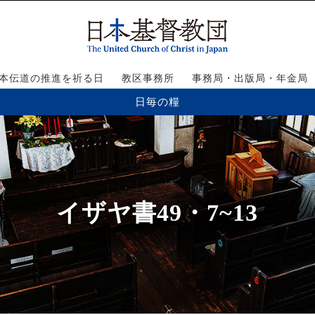
本伝道の推進を祈る日
教区事務所
事務局・出版局・年金局
日毎の糧
イザヤ書49・7~13