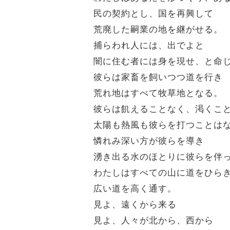
民の契約とし、国を再興して
荒廃した嗣業の地を継がせる。
捕らわれ人には、出でよと
闇に住む者には身を現せ、と命
彼らは家畜を飼いつつ道を行き
荒れ地はすべて牧草地となる。
彼らは飢えることなく、渇くこ
太陽も熱風も彼らを打つことは
憐れみ深い方が彼らを導き
湧き出る水のほとりに彼らを伴
わたしはすべての山に道をひら
広い道を高く通す。
見よ、遠くから来る
見よ、人々が北から、西から