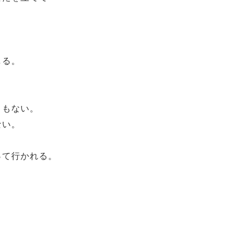
じる。
ともない。
ない。
って行かれる。
き