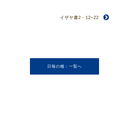
イザヤ書2・12~22
日毎の糧