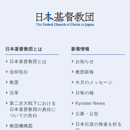
日本基督教団とは
新着情報
日本基督教団とは
お知らせ
信仰告白
教団新報
教憲
今月のメッセージ
沿革
日毎の糧
第二次大戦下における
Kyodan News
日本基督教団の責任に
公募・公告
ついての告白
日本伝道の推進を祈る
教団機構図