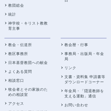
日
教団総会
統計
神学校・キリスト教教
育主事
教会・伝道所
教会暦・行事
教区事務所
事務局・出版局・年金
局
日本基督教団への献金
リンク
よくある質問
文書・資料集 申請書等
相談窓口
ダウンロードコーナー
牧会者とその家族のた
年金局・
「隠退教師を
めの相談室
支える運動」通信
アクセス
お問い合わせ