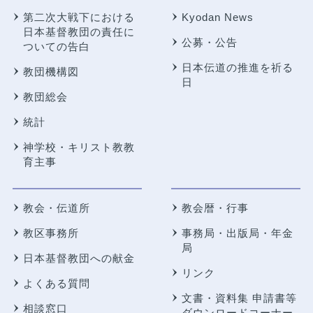
第二次大戦下における
Kyodan News
日本基督教団の責任に
公募・公告
ついての告白
日本伝道の推進を祈る
教団機構図
日
教団総会
統計
神学校・キリスト教教
育主事
教会・伝道所
教会暦・行事
教区事務所
事務局・出版局・年金
局
日本基督教団への献金
リンク
よくある質問
文書・資料集 申請書等
相談窓口
ダウンロードコーナー