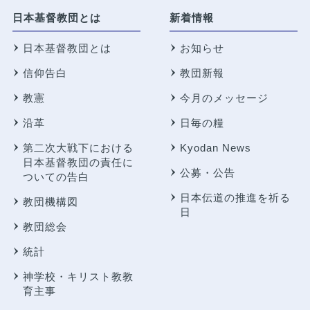
日本基督教団とは
新着情報
日本基督教団とは
お知らせ
信仰告白
教団新報
教憲
今月のメッセージ
沿革
日毎の糧
第二次大戦下における
Kyodan News
日本基督教団の責任に
公募・公告
ついての告白
日本伝道の推進を祈る
教団機構図
日
教団総会
統計
神学校・キリスト教教
育主事