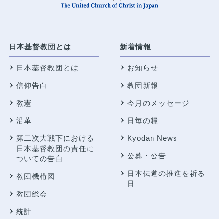
日本基督教団とは
新着情報
日本基督教団とは
お知らせ
信仰告白
教団新報
教憲
今月のメッセージ
沿革
日毎の糧
第二次大戦下における
Kyodan News
日本基督教団の責任に
公募・公告
ついての告白
日本伝道の推進を祈る
教団機構図
日
教団総会
統計