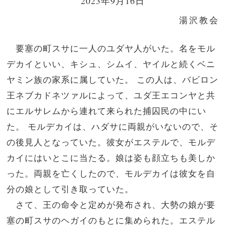
2023年9月16日
湯沢教会
要塞の町スサに一人のユダヤ人がいた。名をモル
デカイといい、キシュ、シムイ、ヤイルと続くベニ
ヤミン族の家系に属していた。 この人は、バビロン
王ネブカドネツァルによって、ユダ王エコンヤと共
にエルサレムから連れて来られた捕囚民の中にい
た。 モルデカイは、ハダサに両親がいないので、そ
の後見人となっていた。彼女がエステルで、モルデ
カイにはいとこに当たる。娘は姿も顔立ちも美しか
った。両親を亡くしたので、モルデカイは彼女を自
分の娘として引き取っていた。
さて、王の命令と定めが発布され、大勢の娘が要
塞の町スサのヘガイのもとに集められた。エステル