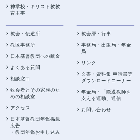
神学校・キリスト教教
育主事
教会・伝道所
教会暦・行事
教区事務所
事務局・出版局・年金
局
日本基督教団への献金
リンク
よくある質問
文書・資料集 申請書等
相談窓口
ダウンロードコーナー
牧会者とその家族のた
年金局・
「隠退教師を
めの相談室
支える運動」通信
アクセス
お問い合わせ
日本基督教団年鑑掲載
広告
・教団年鑑お申し込み