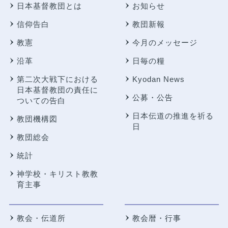
日本基督教団とは
お知らせ
信仰告白
教団新報
教憲
今月のメッセージ
沿革
日毎の糧
第二次大戦下における
Kyodan News
日本基督教団の責任に
公募・公告
ついての告白
日本伝道の推進を祈る
教団機構図
日
教団総会
統計
神学校・キリスト教教
育主事
教会・伝道所
教会暦・行事