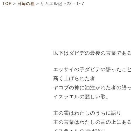
>
>
TOP
日毎の糧
サムエル記下23・1~7
以下はダビデの最後の言葉であ
エッサイの子ダビデの語ったこ
高く上げられた者
ヤコブの神に油注がれた者の語
イスラエルの麗しい歌。
主の霊はわたしのうちに語り
主の言葉はわたしの舌の上にあ
イスラエルの神は語り