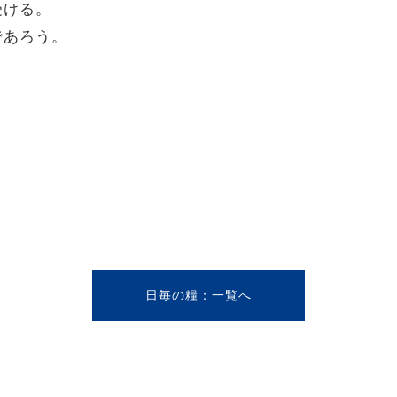
受ける。
であろう。
日毎の糧