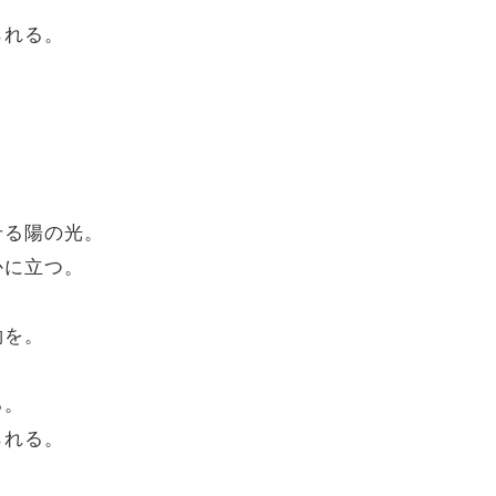
られる。
せる陽の光。
かに立つ。
約を。
る。
られる。