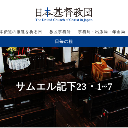
本伝道の推進を祈る日
教区事務所
事務局・出版局・年金局
日毎の糧
サムエル記下23・1~7