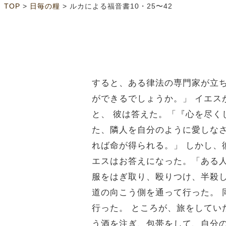
>
>
TOP
日毎の糧
ルカによる福音書10・25〜42
すると、ある律法の専門家が立
ができるでしょうか。」
イエス
と、
彼は答えた。「『心を尽く
た、隣人を自分のように愛しな
れば命が得られる。」
しかし、
エスはお答えになった。「ある
服をはぎ取り、殴りつけ、半殺
道の向こう側を通って行った。
行った。
ところが、旅をしてい
う酒を注ぎ、包帯をして、自分