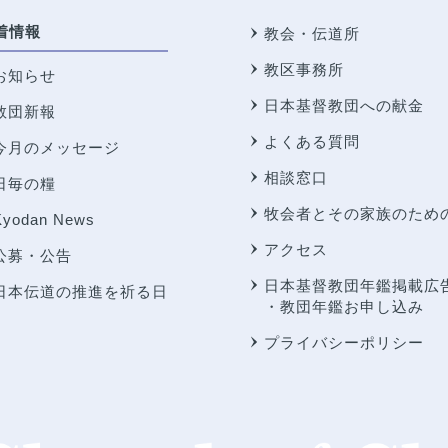
着情報
教会・伝道所
教区事務所
お知らせ
日本基督教団への献金
教団新報
よくある質問
今月のメッセージ
相談窓口
日毎の糧
牧会者とその家族のため
Kyodan News
アクセス
公募・公告
日本基督教団年鑑掲載広
日本伝道の推進を祈る日
・教団年鑑お申し込み
プライバシーポリシー