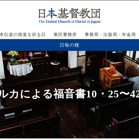
本伝道の推進を祈る日
教区事務所
事務局・出版局・年金局
日毎の糧
ルカによる福音書10・25〜4