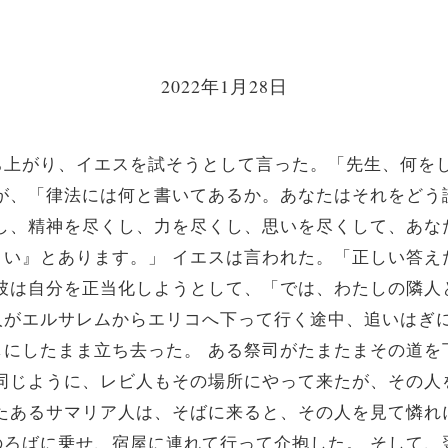
2022年1月28日
ち上がり、イエスを試そうとして言った。「先生、何を
が、「律法には何と書いてあるか。あなたはそれをどう
し、精神を尽くし、力を尽くし、思いを尽くして、あな
さい』とあります。」
イエスは言われた。「正しい答え
彼は自分を正当化しようとして、「では、わたしの隣人
人がエルサレムからエリコへ下って行く途中、追いはぎ
しにしたまま立ち去った。
ある祭司がたまたまその道を
同じように、レビ人もその場所にやって来たが、その人
たあるサマリア人は、そばに来ると、その人を見て憐れ
のろばに乗せ、宿屋に連れて行って介抱した。
そして、