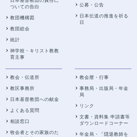
日本基督教団の責任に
公募・公告
ついての告白
日本伝道の推進を祈る
教団機構図
日
教団総会
統計
神学校・キリスト教教
育主事
教会・伝道所
教会暦・行事
教区事務所
事務局・出版局・年金
局
日本基督教団への献金
リンク
よくある質問
文書・資料集 申請書等
相談窓口
ダウンロードコーナー
牧会者とその家族のた
年金局・
「隠退教師を