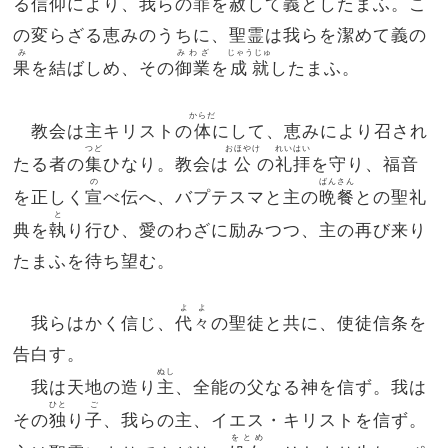
る信仰により、我らの罪を
赦
して義としたまふ。こ
の変らざる恵みのうちに、聖霊は我らを潔めて義の
み
みわざ
じゃうじゅ
果
を結ばしめ、その
御業
を
成就
したまふ。
からだ
教会は主キリストの
体
にして、恵みにより召され
つど
おほやけ
れいはい
たる者の
集
ひなり。教会は
公
の
礼拝
を守り、福音
の
ばんさん
を正しく
宣
べ伝へ、バプテスマと主の
晩餐
との聖礼
と
典を
執
り行ひ、愛のわざに励みつつ、主の再び来り
たまふを待ち望む。
よよ
我らはかく信じ、
代々
の聖徒と共に、使徒信条を
告白す。
ぬし
我は天地の造り
主
、全能の父なる神を信ず。我は
ひと
ご
その
独
り
子
、我らの主、イエス・キリストを信ず。
をとめ