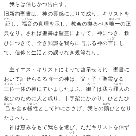
我らは信じかつ告白す。
旧新約聖書は、神の霊感によりて成り、キリストを
あかし
ふくいん
よ
ゆゐいつ
証
し、
福音
の真理を示し、教会の
拠
るべき
唯一
の正
典なり。されば聖書は聖霊によりて、神につき、救
ことば
ひにつきて、全き知識を我らに与ふる神の
言
にし
て、信仰と生活との誤りなき規範なり。
主イエス・キリストによりて啓示せられ、聖書に
おいて証せらるる唯一の神は、父・子・聖霊なる、
さんみいったい
みこ
つみびと
三位一体
の神にていましたまふ。
御子
は我ら
罪人
の
救ひのために人と成り、十字架にかかり、ひとたび
おのれ
いけにへ
あがな
己
を全き
犠牲
として神にささげ、我らの
贖
ひとなり
たまへり。
神は恵みをもて我らを選び、ただキリストを信ず
ゆる