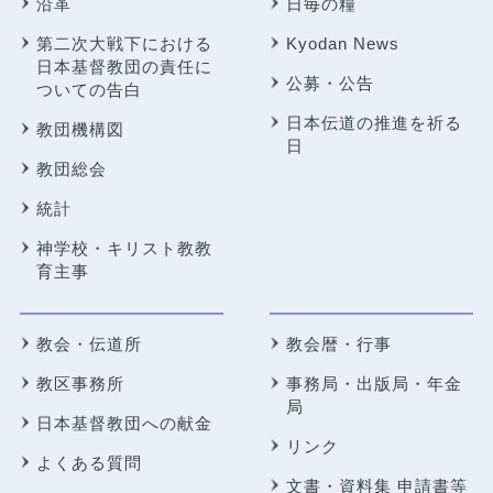
沿革
日毎の糧
第二次大戦下における
Kyodan News
日本基督教団の責任に
公募・公告
ついての告白
日本伝道の推進を祈る
教団機構図
日
教団総会
統計
神学校・キリスト教教
育主事
教会・伝道所
教会暦・行事
教区事務所
事務局・出版局・年金
局
日本基督教団への献金
リンク
よくある質問
文書・資料集 申請書等