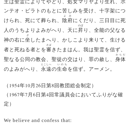
主は聖霊によりてやどり、
処女
マリヤより生れ、ポ
ンテオ・ピラトのもとに苦しみを受け、十字架につ
よみ
けられ、死にて葬られ、
陰府
にくだり、三日目に死
のぼ
人のうちよりよみがへり、天に
昇
り、全能の父なる
ざ
神の右に
坐
したまへり、かしこより来りて、生ける
さば
者と死ねる者とを
審
きたまはん。我は聖霊を信ず、
からだ
聖なる公同の教会、聖徒の交はり、罪の赦し、
身体
とこしへ
いのち
のよみがへり、
永遠
の
生命
を信ず。
アーメン。
（1954年10月26日第8回教団総会制定）
（1967年7月6日第4回常議員会においてふりがな確
定）
We believe and confess that: