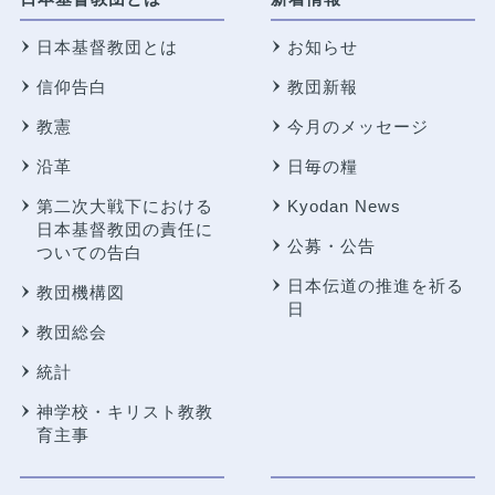
日本基督教団とは
お知らせ
信仰告白
教団新報
教憲
今月のメッセージ
沿革
日毎の糧
第二次大戦下における
Kyodan News
日本基督教団の責任に
公募・公告
ついての告白
日本伝道の推進を祈る
教団機構図
日
教団総会
統計
神学校・キリスト教教
育主事