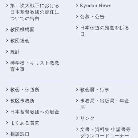
第二次大戦下における
Kyodan News
日本基督教団の責任に
公募・公告
ついての告白
日本伝道の推進を祈る
教団機構図
日
教団総会
統計
神学校・キリスト教教
育主事
教会・伝道所
教会暦・行事
教区事務所
事務局・出版局・年金
局
日本基督教団への献金
リンク
よくある質問
文書・資料集 申請書等
相談窓口
ダウンロードコーナー