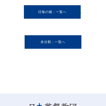
,
日毎の糧
未分類