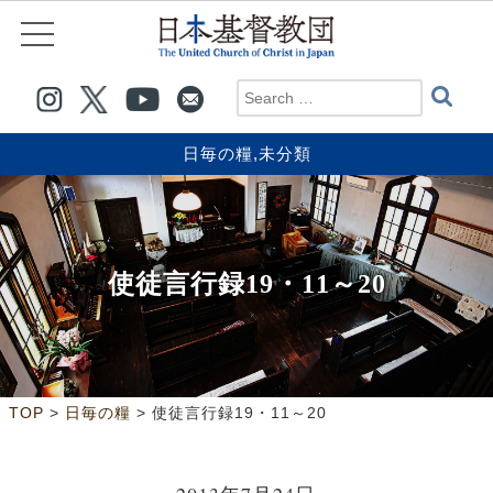
日毎の糧
,
未分類
使徒言行録19・11～20
>
>
TOP
日毎の糧
使徒言行録19・11～20