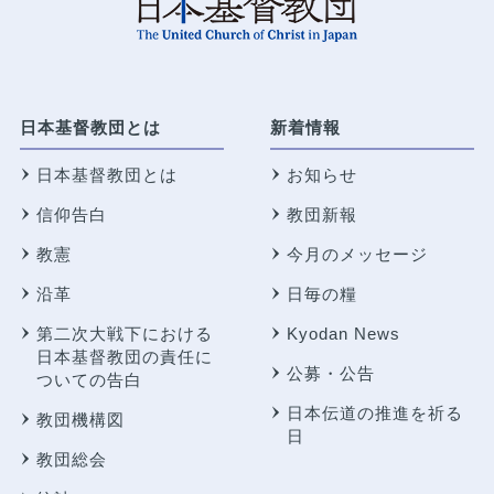
日本基督教団とは
新着情報
日本基督教団とは
お知らせ
信仰告白
教団新報
教憲
今月のメッセージ
沿革
日毎の糧
第二次大戦下における
Kyodan News
日本基督教団の責任に
公募・公告
ついての告白
日本伝道の推進を祈る
教団機構図
日
教団総会