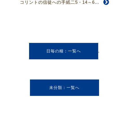
コリントの信徒への手紙二5・14～6・2
,
日毎の糧
未分類