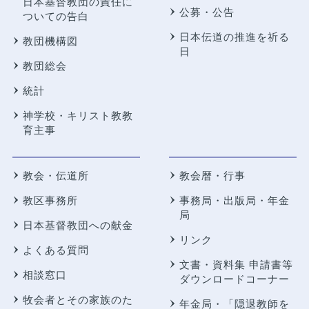
日本基督教団の責任に
公募・公告
ついての告白
日本伝道の推進を祈る
教団機構図
日
教団総会
統計
神学校・キリスト教教
育主事
教会・伝道所
教会暦・行事
教区事務所
事務局・出版局・年金
局
日本基督教団への献金
リンク
よくある質問
文書・資料集 申請書等
相談窓口
ダウンロードコーナー
牧会者とその家族のた
年金局・
「隠退教師を