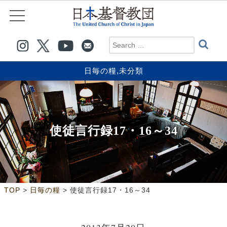
日毎の糧
,
未分類
使徒言行録17・16～34
>
>
TOP
日毎の糧
使徒言行録17・16～34