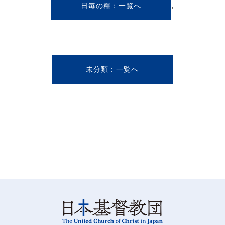
,
日毎の糧
未分類