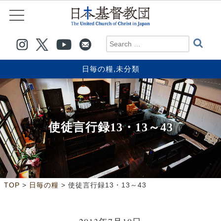
日毎の糧
,
未分類
使徒言行録13・13～43
>
>
TOP
日毎の糧
使徒言行録13・13～43