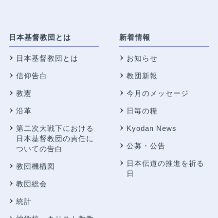
日本基督教団とは
新着情報
日本基督教団とは
お知らせ
信仰告白
教団新報
教憲
今月のメッセージ
沿革
日毎の糧
第二次大戦下における
Kyodan News
日本基督教団の責任に
公募・公告
ついての告白
日本伝道の推進を祈る
教団機構図
日
教団総会
統計