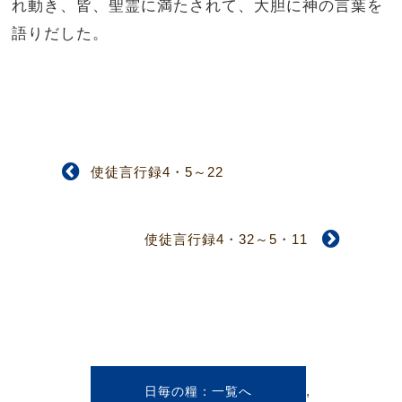
れ動き、皆、聖霊に満たされて、大胆に神の言葉を
語りだした。
使徒言行録4・5～22
使徒言行録4・32～5・11
,
日毎の糧