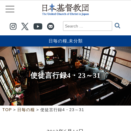
日毎の糧
,
未分類
使徒言行録4・23～31
>
>
TOP
日毎の糧
使徒言行録4・23～31