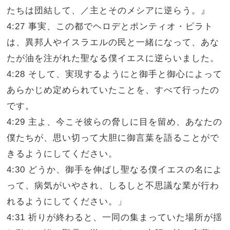
たちは団結して、／主とそのメシアに逆らう。』
4:27 事実、この都でヘロデとポンティオ・ピラト
は、異邦人やイスラエルの民と一緒になって、あな
たが油を注がれた聖なる僕イエスに逆らいました。
4:28 そして、実現するようにと御手と御心によって
あらかじめ定められていたことを、すべて行ったの
です。
4:29 主よ、今こそ彼らの脅しに目を留め、あなたの
僕たちが、思い切って大胆に御言葉を語ることがで
きるようにしてください。
4:30 どうか、御手を伸ばし聖なる僕イエスの名によ
って、病気がいやされ、しるしと不思議な業が行わ
れるようにしてください。」
4:31 祈りが終わると、一同の集まっていた場所が揺