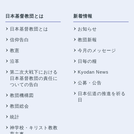
日本基督教団とは
新着情報
日本基督教団とは
お知らせ
信仰告白
教団新報
教憲
今月のメッセージ
沿革
日毎の糧
第二次大戦下における
Kyodan News
日本基督教団の責任に
公募・公告
ついての告白
日本伝道の推進を祈る
教団機構図
日
教団総会
統計
神学校・キリスト教教
育主事