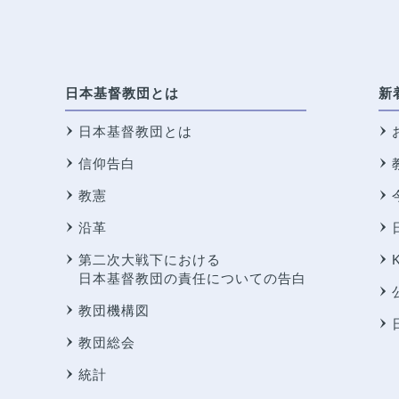
日本基督教団とは
新
日本基督教団とは
信仰告白
教憲
沿革
第二次大戦下における
日本基督教団の責任についての告白
教団機構図
教団総会
統計