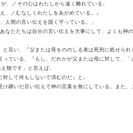
うが、／その心はわたしから遠く離れている。
おしえ、／むなしくわたしをあがめている。』
てて、人間の言い伝えを固く守っている。」
。「あなたたちは自分の言い伝えを大事にして、よくも神
敬え』と言い、『父または母をののしる者は死刑に処せら
ちは言っている。『もし、だれかが父または母に対して、
供え物です」と言えば、
母に対して何もしないで済むのだ』と。
は、受け継いだ言い伝えで神の言葉を無にしている。また