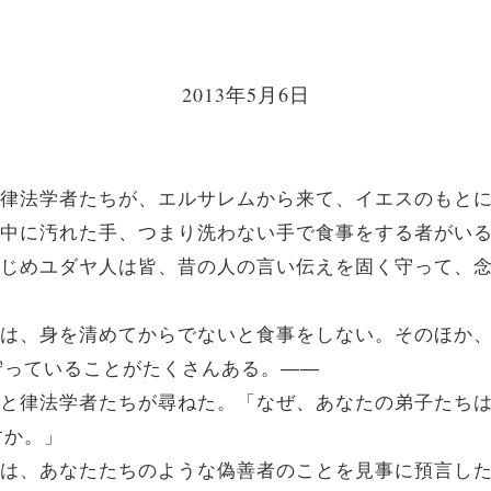
2013年5月6日
人の律法学者たちが、エルサレムから来て、イエスのもと
ちの中に汚れた手、つまり洗わない手で食事をする者がい
をはじめユダヤ人は皆、昔の人の言い伝えを固く守って、
きには、身を清めてからでないと食事をしない。そのほか
守っていることがたくさんある。――
人々と律法学者たちが尋ねた。「なぜ、あなたの弟子たち
すか。」
ザヤは、あなたたちのような偽善者のことを見事に預言し