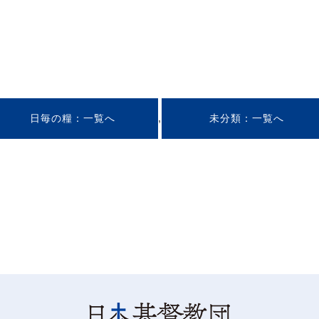
,
日毎の糧
未分類