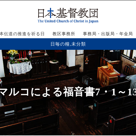
本伝道の推進を祈る日
教区事務所
事務局・出版局・年金局
日毎の糧
,
未分類
マルコによる福音書7・1～1