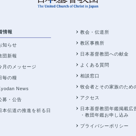
着情報
教会・伝道所
教区事務所
お知らせ
日本基督教団への献金
教団新報
よくある質問
今月のメッセージ
相談窓口
日毎の糧
牧会者とその家族のため
Kyodan News
アクセス
公募・公告
日本基督教団年鑑掲載広
日本伝道の推進を祈る日
・教団年鑑お申し込み
プライバシーポリシー