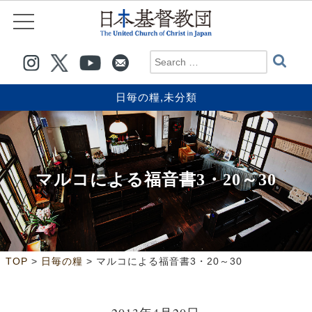
日毎の糧
,
未分類
マルコによる福音書3・20～30
>
>
TOP
日毎の糧
マルコによる福音書3・20～30