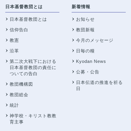
日本基督教団とは
新着情報
日本基督教団とは
お知らせ
信仰告白
教団新報
教憲
今月のメッセージ
沿革
日毎の糧
第二次大戦下における
Kyodan News
日本基督教団の責任に
公募・公告
ついての告白
日本伝道の推進を祈る
教団機構図
日
教団総会
統計
神学校・キリスト教教
育主事