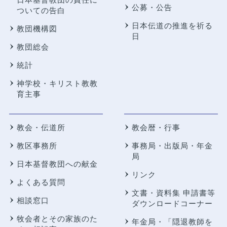
公募・公告
ついての告白
日本伝道の推進を祈る
教団機構図
日
教団総会
統計
神学校・キリスト教教
育主事
教会・伝道所
教会暦・行事
教区事務所
事務局・出版局・年金
局
日本基督教団への献金
リンク
よくある質問
文書・資料集 申請書等
相談窓口
ダウンロードコーナー
牧会者とその家族のた
年金局・
「隠退教師を