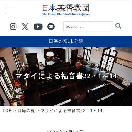
日毎の糧
,
未分類
マタイによる福音書22・1～14
>
>
TOP
日毎の糧
マタイによる福音書22・1～14