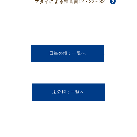
マタイによる福音書12・22～32
,
日毎の糧
未分類