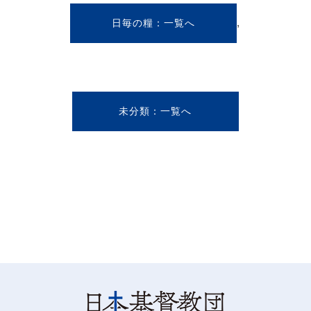
,
日毎の糧
未分類