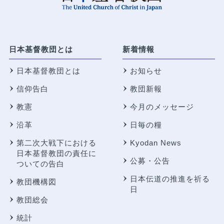
日本基督教団とは
新着情報
日本基督教団とは
お知らせ
信仰告白
教団新報
教憲
今月のメッセージ
沿革
日毎の糧
第二次大戦下における
Kyodan News
日本基督教団の責任に
公募・公告
ついての告白
日本伝道の推進を祈る
教団機構図
日
教団総会
統計