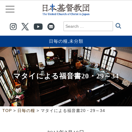
日毎の糧
,
未分類
マタイによる福音書20・29～34
>
>
TOP
日毎の糧
マタイによる福音書20・29～34