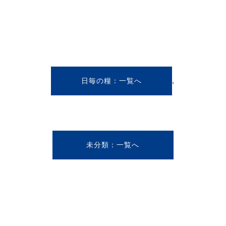
,
日毎の糧
未分類