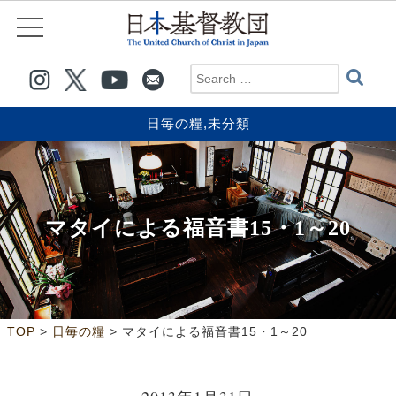
日毎の糧
,
未分類
マタイによる福音書15・1～20
>
>
TOP
日毎の糧
マタイによる福音書15・1～20