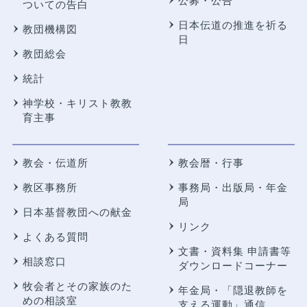
公募・公告
ついての告白
日本伝道の推進を祈る
教団機構図
日
教団総会
統計
神学校・キリスト教教
育主事
教会・伝道所
教会暦・行事
教区事務所
事務局・出版局・年金
局
日本基督教団への献金
リンク
よくある質問
文書・資料集 申請書等
相談窓口
ダウンロードコーナー
牧会者とその家族のた
年金局・
「隠退教師を
めの相談室
支える運動」通信