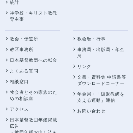
統計
神学校・キリスト教教
育主事
教会・伝道所
教会暦・行事
教区事務所
事務局・出版局・年金
局
日本基督教団への献金
リンク
よくある質問
文書・資料集 申請書等
相談窓口
ダウンロードコーナー
牧会者とその家族のた
年金局・
「隠退教師を
めの相談室
支える運動」通信
アクセス
お問い合わせ
日本基督教団年鑑掲載
広告
・教団年鑑お申し込み