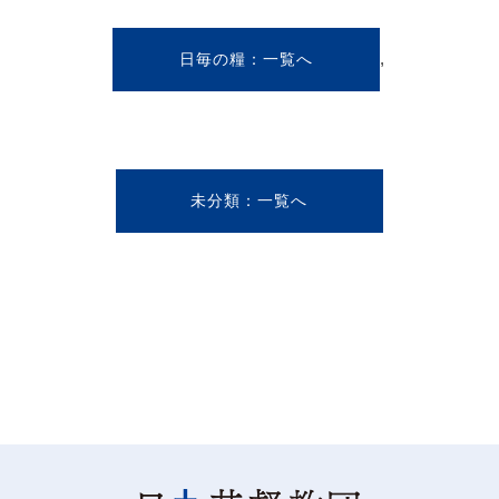
,
日毎の糧
未分類