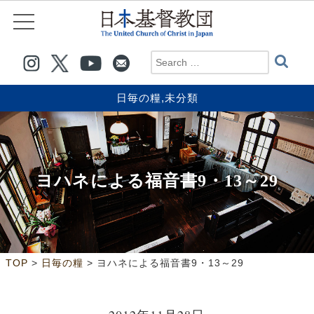
日毎の糧
,
未分類
ヨハネによる福音書9・13～29
>
>
TOP
日毎の糧
ヨハネによる福音書9・13～29