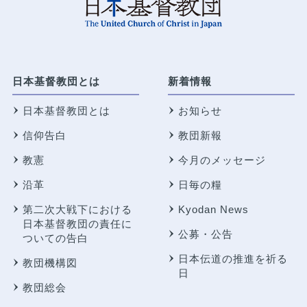
日本基督教団とは
新着情報
日本基督教団とは
お知らせ
信仰告白
教団新報
教憲
今月のメッセージ
沿革
日毎の糧
第二次大戦下における
Kyodan News
日本基督教団の責任に
公募・公告
ついての告白
日本伝道の推進を祈る
教団機構図
日
教団総会