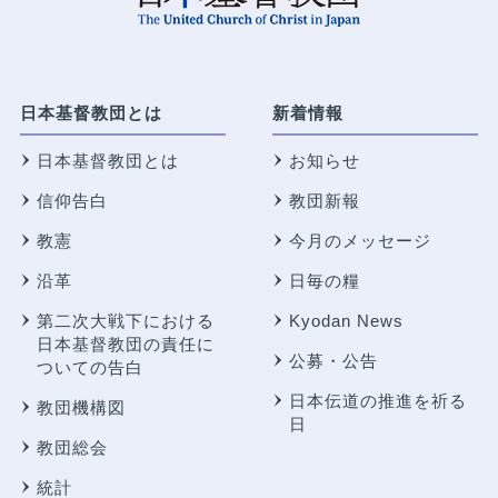
日本基督教団とは
新着情報
日本基督教団とは
お知らせ
信仰告白
教団新報
教憲
今月のメッセージ
沿革
日毎の糧
第二次大戦下における
Kyodan News
日本基督教団の責任に
公募・公告
ついての告白
日本伝道の推進を祈る
教団機構図
日
教団総会
統計