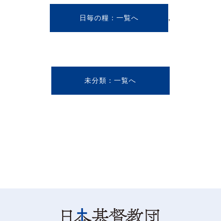
,
日毎の糧
未分類