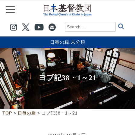
日毎の糧
,
未分類
ヨブ記38・1～21
>
>
TOP
日毎の糧
ヨブ記38・1～21