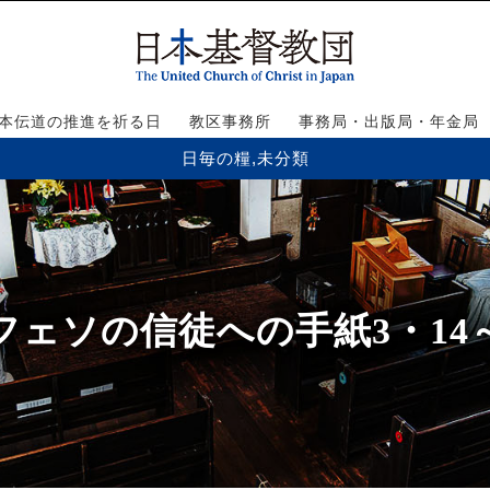
本伝道の推進を祈る日
教区事務所
事務局・出版局・年金局
日毎の糧
,
未分類
フェソの信徒への手紙3・14～