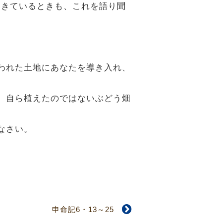
起きているときも、これを語り聞
誓われた土地にあなたを導き入れ、
池、自ら植えたのではないぶどう畑
なさい。
申命記6・13～25