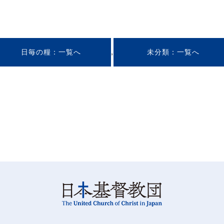
,
日毎の糧
未分類