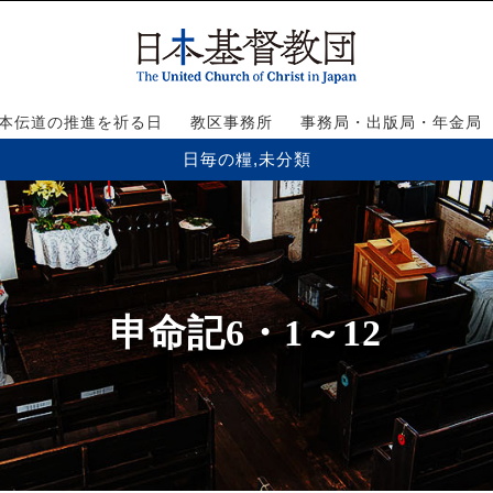
本伝道の推進を祈る日
教区事務所
事務局・出版局・年金局
日毎の糧
,
未分類
申命記6・1～12