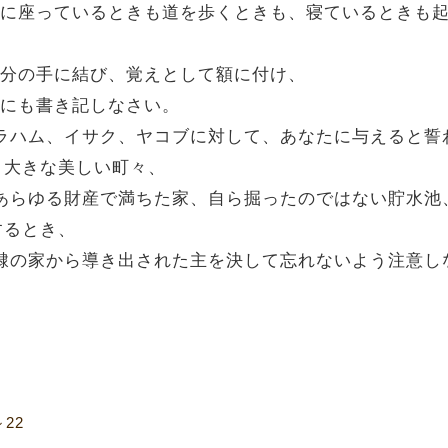
、家に座っているときも道を歩くときも、寝ているときも
て自分の手に結び、覚えとして額に付け、
門にも書き記しなさい。
アブラハム、イサク、ヤコブに対して、あなたに与えると
、大きな美しい町々、
い、あらゆる財産で満ちた家、自ら掘ったのではない貯水
するとき、
、奴隷の家から導き出された主を決して忘れないよう注意し
22