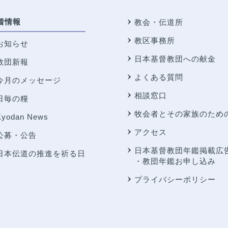
着情報
教会・伝道所
教区事務所
お知らせ
日本基督教団への献金
教団新報
よくある質問
今月のメッセージ
相談窓口
日毎の糧
牧会者とその家族のため
Kyodan News
アクセス
公募・公告
日本基督教団年鑑掲載広
日本伝道の推進を祈る日
・教団年鑑お申し込み
プライバシーポリシー