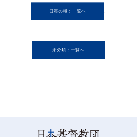
,
日毎の糧
未分類