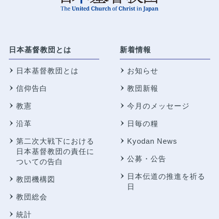
日本基督教団とは
新着情報
日本基督教団とは
お知らせ
信仰告白
教団新報
教憲
今月のメッセージ
沿革
日毎の糧
第二次大戦下における
Kyodan News
日本基督教団の責任に
公募・公告
ついての告白
日本伝道の推進を祈る
教団機構図
日
教団総会
統計