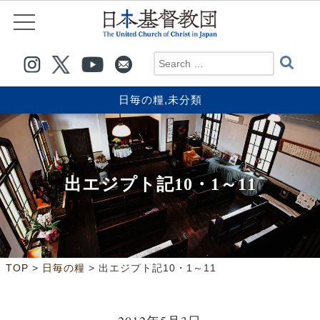
日毎の糧
,
未分類
出エジプト記10・1～11
>
>
TOP
日毎の糧
出エジプト記10・1～11