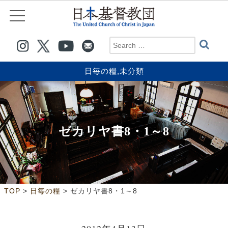
日毎の糧
,
未分類
ゼカリヤ書8・1～8
>
>
TOP
日毎の糧
ゼカリヤ書8・1～8