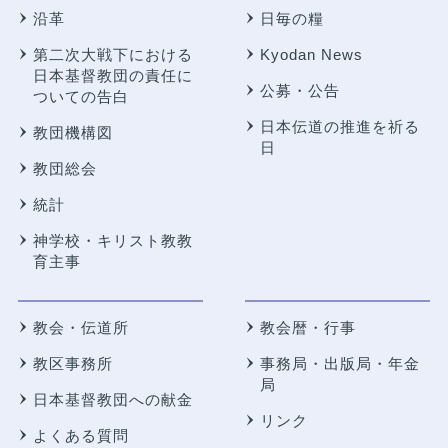
沿革
日毎の糧
第二次大戦下における
Kyodan News
日本基督教団の責任に
公募・公告
ついての告白
日本伝道の推進を祈る
教団機構図
日
教団総会
統計
神学校・キリスト教教
育主事
教会・伝道所
教会暦・行事
教区事務所
事務局・出版局・年金
局
日本基督教団への献金
リンク
よくある質問