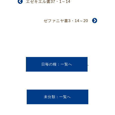
エゼキエル書37・1～14
ゼファニヤ書3・14～20
,
日毎の糧
未分類