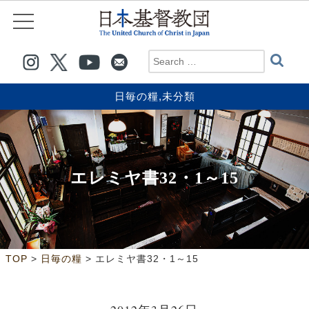
日毎の糧
,
未分類
エレミヤ書32・1～15
>
>
TOP
日毎の糧
エレミヤ書32・1～15