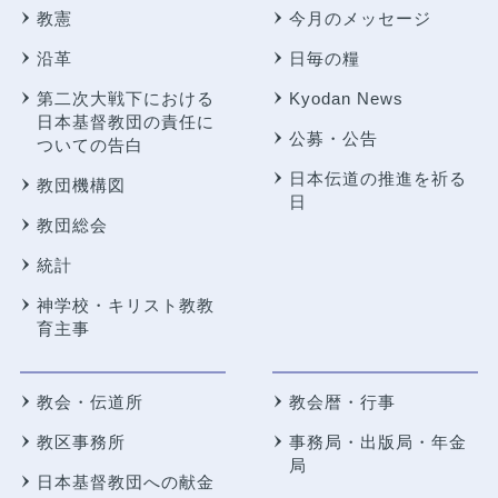
教憲
今月のメッセージ
沿革
日毎の糧
第二次大戦下における
Kyodan News
日本基督教団の責任に
公募・公告
ついての告白
日本伝道の推進を祈る
教団機構図
日
教団総会
統計
神学校・キリスト教教
育主事
教会・伝道所
教会暦・行事
教区事務所
事務局・出版局・年金
局
日本基督教団への献金