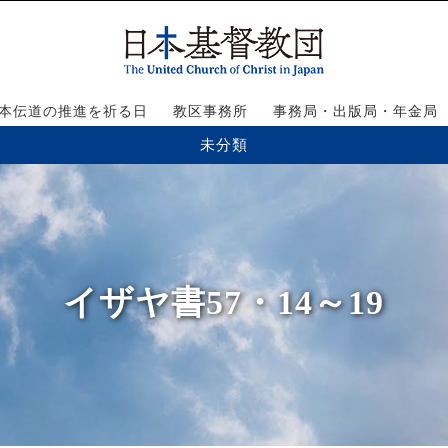
本伝道の推進を祈る日
教区事務所
事務局・出版局・年金局
未分類
イザヤ書57・14～19