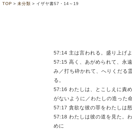
>
>
TOP
未分類
イザヤ書57・14～19
57:14 主は言われる。盛り
57:15 高く、あがめられて
み／打ち砕かれて、へりくだる
る。
57:16 わたしは、とこしえ
がないように／わたしの造った
57:17 貪欲な彼の罪をわた
57:18 わたしは彼の道を見
めに