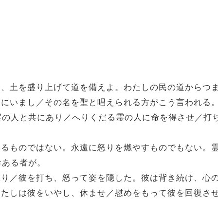
上げよ、土を盛り上げて道を備えよ。わたしの民の道からつ
、永遠にいまし／その名を聖と唱えられる方がこう言われ
霊の人と共にあり／へりくだる霊の人に命を得させ／打
に責めるものではない。永遠に怒りを燃やすものでもない
命ある者が。
しは怒り／彼を打ち、怒って姿を隠した。彼は背き続け、心
た。わたしは彼をいやし、休ませ／慰めをもって彼を回復