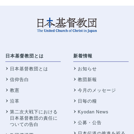
日本基督教団とは
新着情報
日本基督教団とは
お知らせ
信仰告白
教団新報
教憲
今月のメッセージ
沿革
日毎の糧
第二次大戦下における
Kyodan News
日本基督教団の責任に
公募・公告
ついての告白
日本伝道の推進を祈る