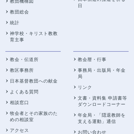
教団機構図
日
教団総会
統計
神学校・キリスト教教
育主事
教会・伝道所
教会暦・行事
教区事務所
事務局・出版局・年金
局
日本基督教団への献金
リンク
よくある質問
文書・資料集 申請書等
相談窓口
ダウンロードコーナー
牧会者とその家族のた
年金局・
「隠退教師を
めの相談室
支える運動」通信
アクセス
お問い合わせ