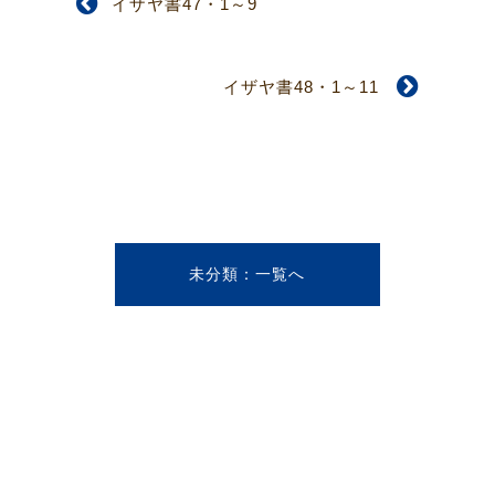
イザヤ書47・1～9
イザヤ書48・1～11
未分類