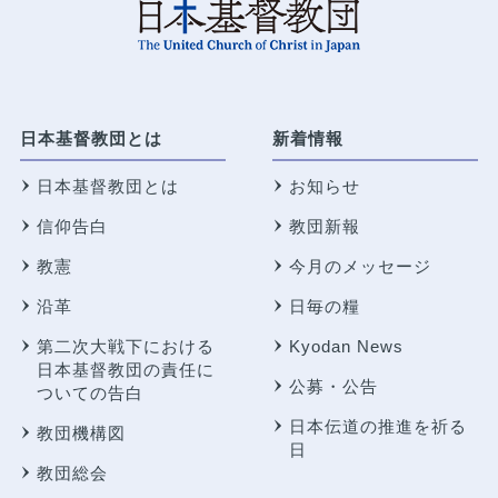
日本基督教団とは
新着情報
日本基督教団とは
お知らせ
信仰告白
教団新報
教憲
今月のメッセージ
沿革
日毎の糧
第二次大戦下における
Kyodan News
日本基督教団の責任に
公募・公告
ついての告白
日本伝道の推進を祈る
教団機構図
日
教団総会