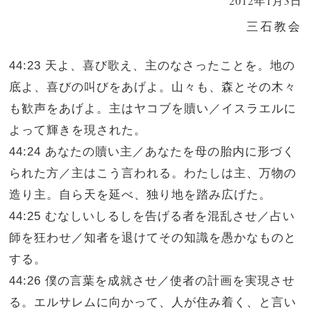
2012年1月3日
三石教会
44:23 天よ、喜び歌え、主のなさったことを。地の
底よ、喜びの叫びをあげよ。山々も、森とその木々
も歓声をあげよ。主はヤコブを贖い／イスラエルに
よって輝きを現された。
44:24 あなたの贖い主／あなたを母の胎内に形づく
られた方／主はこう言われる。わたしは主、万物の
造り主。自ら天を延べ、独り地を踏み広げた。
44:25 むなしいしるしを告げる者を混乱させ／占い
師を狂わせ／知者を退けてその知識を愚かなものと
する。
44:26 僕の言葉を成就させ／使者の計画を実現させ
る。エルサレムに向かって、人が住み着く、と言い