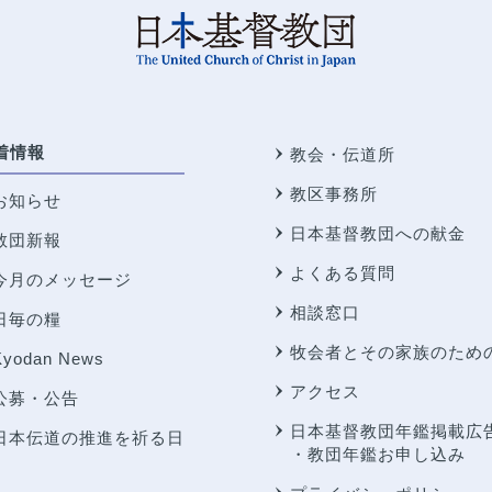
着情報
教会・伝道所
教区事務所
お知らせ
日本基督教団への献金
教団新報
よくある質問
今月のメッセージ
相談窓口
日毎の糧
牧会者とその家族のため
Kyodan News
アクセス
公募・公告
日本基督教団年鑑掲載広
日本伝道の推進を祈る日
・教団年鑑お申し込み