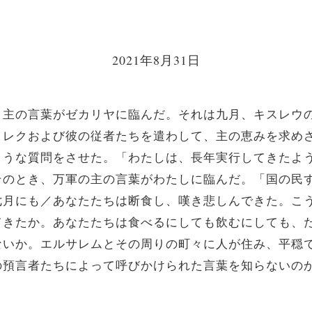
2021年8月31日
、主の言葉がゼカリヤに臨んだ。それは九月、キスレウ
メレクおよび彼の従者たちを遣わして、主の恵みを求め
ような質問をさせた。「わたしは、長年実行してきたよ
そのとき、万軍の主の言葉がわたしに臨んだ。「国の民
七月にも／あなたたちは断食し、嘆き悲しんできた。こ
てきたか。あなたたちは食べるにしても飲むにしても、
ないか。エルサレムとその周りの町々に人が住み、平穏
の預言者たちによって呼びかけられた言葉を知らないの