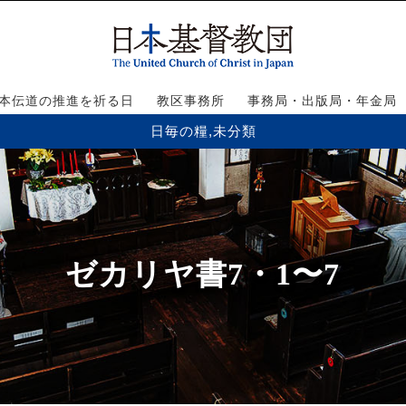
本伝道の推進を祈る日
教区事務所
事務局・出版局・年金局
日毎の糧
,
未分類
ゼカリヤ書7・1〜7