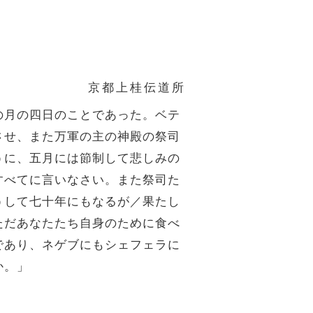
京都上桂伝道所
の月の四日のことであった。ベテ
させ、また万軍の主の神殿の祭司
うに、五月には節制して悲しみの
すべてに言いなさい。また祭司た
うして七十年にもなるが／果たし
ただあなたたち自身のために食べ
であり、ネゲブにもシェフェラに
か。」