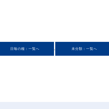
,
日毎の糧
未分類