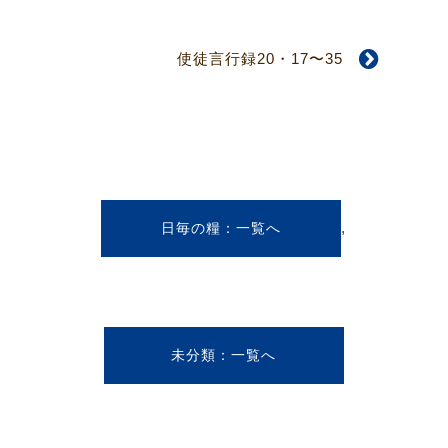
使徒言行録20・17〜35
,
日毎の糧
未分類