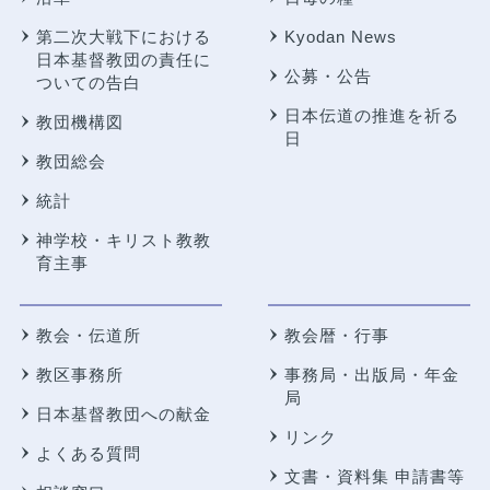
第二次大戦下における
Kyodan News
日本基督教団の責任に
公募・公告
ついての告白
日本伝道の推進を祈る
教団機構図
日
教団総会
統計
神学校・キリスト教教
育主事
教会・伝道所
教会暦・行事
教区事務所
事務局・出版局・年金
局
日本基督教団への献金
リンク
よくある質問
文書・資料集 申請書等