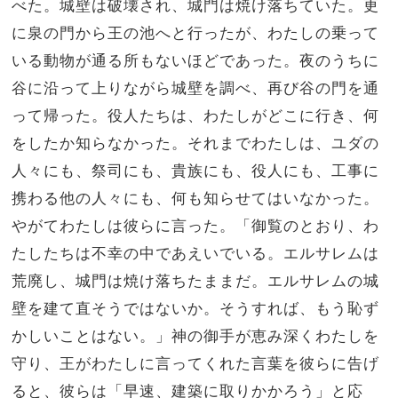
べた。城壁は破壊され、城門は焼け落ちていた。更
に泉の門から王の池へと行ったが、わたしの乗って
いる動物が通る所もないほどであった。夜のうちに
谷に沿って上りながら城壁を調べ、再び谷の門を通
って帰った。役人たちは、わたしがどこに行き、何
をしたか知らなかった。それまでわたしは、ユダの
人々にも、祭司にも、貴族にも、役人にも、工事に
携わる他の人々にも、何も知らせてはいなかった。
やがてわたしは彼らに言った。「御覧のとおり、わ
たしたちは不幸の中であえいでいる。エルサレムは
荒廃し、城門は焼け落ちたままだ。エルサレムの城
壁を建て直そうではないか。そうすれば、もう恥ず
かしいことはない。」神の御手が恵み深くわたしを
守り、王がわたしに言ってくれた言葉を彼らに告げ
ると、彼らは「早速、建築に取りかかろう」と応