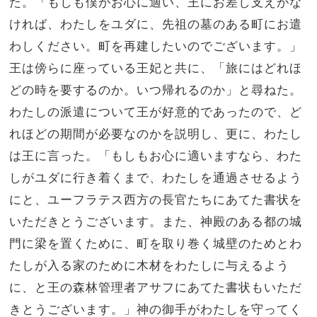
た。「もしも僕がお心に適い、王にお差し支えがな
ければ、わたしをユダに、先祖の墓のある町にお遣
わしください。町を再建したいのでございます。」
王は傍らに座っている王妃と共に、「旅にはどれほ
どの時を要するのか。いつ帰れるのか」と尋ねた。
わたしの派遣について王が好意的であったので、ど
れほどの期間が必要なのかを説明し、更に、わたし
は王に言った。「もしもお心に適いますなら、わた
しがユダに行き着くまで、わたしを通過させるよう
にと、ユーフラテス西方の長官たちにあてた書状を
いただきとうございます。また、神殿のある都の城
門に梁を置くために、町を取り巻く城壁のためとわ
たしが入る家のために木材をわたしに与えるよう
に、と王の森林管理者アサフにあてた書状もいただ
きとうございます。」神の御手がわたしを守ってく