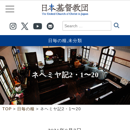
日毎の糧
,
未分類
ネヘミヤ記2・1〜20
>
>
TOP
日毎の糧
ネヘミヤ記2・1〜20