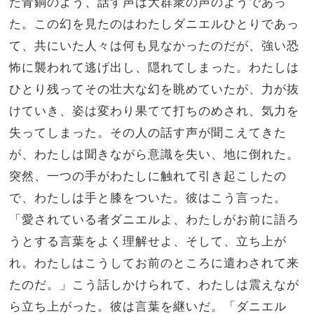
た青銅のよう、話す声は大群衆の声のようであっ
た。この幻を見たのはわたしダニエルひとりであっ
て、共にいた人々は何も見なかったのだが、強い恐
怖に襲われて逃げ出し、隠れてしまった。わたしは
ひとり残ってその壮大な幻を眺めていたが、力が抜
けていき、姿は変わり果てて打ちのめされ、気力を
失ってしまった。その人の話す声が聞こえてきた
が、わたしは聞きながら意識を失い、地に倒れた。
突然、一つの手がわたしに触れて引き起こしたの
で、わたしは手と膝をついた。彼はこう言った。
「愛されている者ダニエルよ、わたしがお前に語ろ
うとする言葉をよく理解せよ、そして、立ち上が
れ。わたしはこうしてお前のところに遣わされて来
たのだ。」こう話しかけられて、わたしは震えなが
ら立ち上がった。彼は言葉を継いだ。「ダニエル