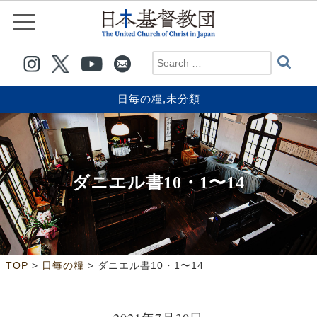
日毎の糧
,
未分類
ダニエル書10・1〜14
>
>
TOP
日毎の糧
ダニエル書10・1〜14