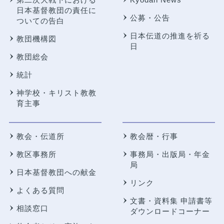
日本基督教団の責任に
公募・公告
ついての告白
日本伝道の推進を祈る
教団機構図
日
教団総会
統計
神学校・キリスト教教
育主事
教会・伝道所
教会暦・行事
教区事務所
事務局・出版局・年金
局
日本基督教団への献金
リンク
よくある質問
文書・資料集 申請書等
相談窓口
ダウンロードコーナー