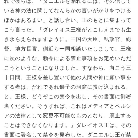
れで彼らは、「ダニエルを陥れるには、その信じて
いる神の法に関してなんらかの言いがかりをつける
ほかはあるまい」と話し合い、王のもとに集まって
こう言った。「ダレイオス王様がとこしえまでも生
き永らえられますように。王国の大臣、執政官、総
督、地方長官、側近ら一同相談いたしまして、王様
に次のような、勅令による禁止事項をお定めいただ
こうということになりました。すなわち、向こう三
十日間、王様を差し置いて他の人間や神に願い事を
する者は、だれであれ獅子の洞窟に投げ込まれる、
と。王様、どうぞこの禁令を出し、その書面に御署
名ください。そうすれば、これはメディアとペルシ
アの法律として変更不可能なものとなり、廃止する
ことはできなくなります。」ダレイオス王は、その
書面に署名して禁令を発布した。ダニエルは王が禁