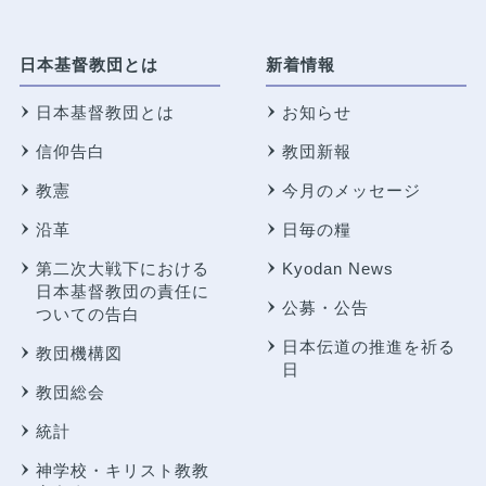
日本基督教団とは
新着情報
日本基督教団とは
お知らせ
信仰告白
教団新報
教憲
今月のメッセージ
沿革
日毎の糧
第二次大戦下における
Kyodan News
日本基督教団の責任に
公募・公告
ついての告白
日本伝道の推進を祈る
教団機構図
日
教団総会
統計
神学校・キリスト教教