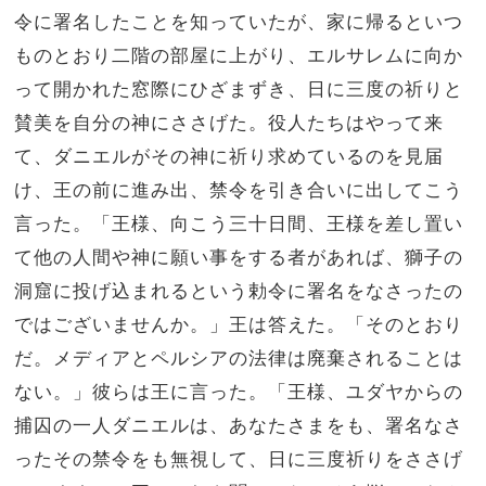
令に署名したことを知っていたが、家に帰るといつ
ものとおり二階の部屋に上がり、エルサレムに向か
って開かれた窓際にひざまずき、日に三度の祈りと
賛美を自分の神にささげた。役人たちはやって来
て、ダニエルがその神に祈り求めているのを見届
け、王の前に進み出、禁令を引き合いに出してこう
言った。「王様、向こう三十日間、王様を差し置い
て他の人間や神に願い事をする者があれば、獅子の
洞窟に投げ込まれるという勅令に署名をなさったの
ではございませんか。」王は答えた。「そのとおり
だ。メディアとペルシアの法律は廃棄されることは
ない。」彼らは王に言った。「王様、ユダヤからの
捕囚の一人ダニエルは、あなたさまをも、署名なさ
ったその禁令をも無視して、日に三度祈りをささげ