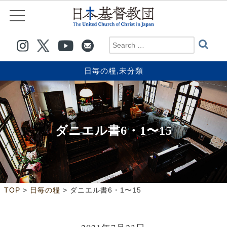
日毎の糧
,
未分類
ダニエル書6・1〜15
>
>
TOP
日毎の糧
ダニエル書6・1〜15