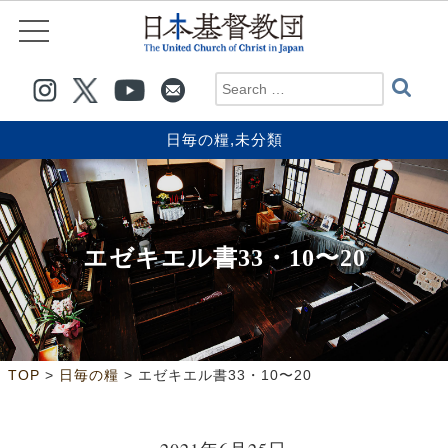
日毎の糧
,
未分類
エゼキエル書33・10〜20
>
>
TOP
日毎の糧
エゼキエル書33・10〜20