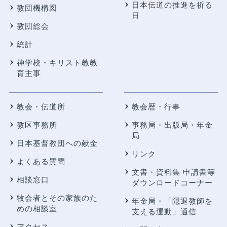
日本伝道の推進を祈る
教団機構図
日
教団総会
統計
神学校・キリスト教教
育主事
教会・伝道所
教会暦・行事
教区事務所
事務局・出版局・年金
局
日本基督教団への献金
リンク
よくある質問
文書・資料集 申請書等
相談窓口
ダウンロードコーナー
牧会者とその家族のた
年金局・
「隠退教師を
めの相談室
支える運動」通信
アクセス