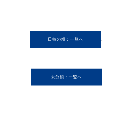
,
日毎の糧
未分類