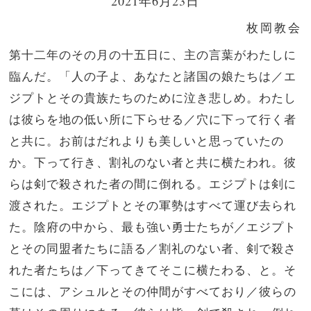
2021年6月23日
枚岡教会
第十二年のその月の十五日に、主の言葉がわたしに
臨んだ。「人の子よ、あなたと諸国の娘たちは／エ
ジプトとその貴族たちのために泣き悲しめ。わたし
は彼らを地の低い所に下らせる／穴に下って行く者
と共に。お前はだれよりも美しいと思っていたの
か。下って行き、割礼のない者と共に横たわれ。彼
らは剣で殺された者の間に倒れる。エジプトは剣に
渡された。エジプトとその軍勢はすべて運び去られ
た。陰府の中から、最も強い勇士たちが／エジプト
とその同盟者たちに語る／割礼のない者、剣で殺さ
れた者たちは／下ってきてそこに横たわる、と。そ
こには、アシュルとその仲間がすべており／彼らの