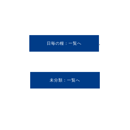
,
日毎の糧
未分類