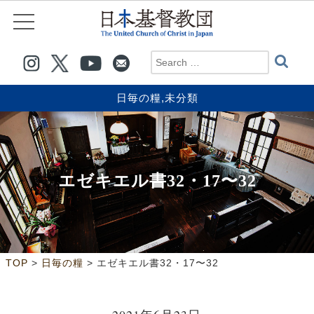
日毎の糧
,
未分類
エゼキエル書32・17〜32
>
>
TOP
日毎の糧
エゼキエル書32・17〜32