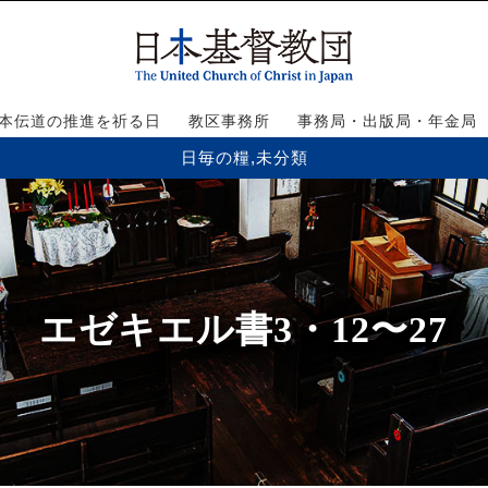
本伝道の推進を祈る日
教区事務所
事務局・出版局・年金局
日毎の糧
,
未分類
エゼキエル書3・12〜27