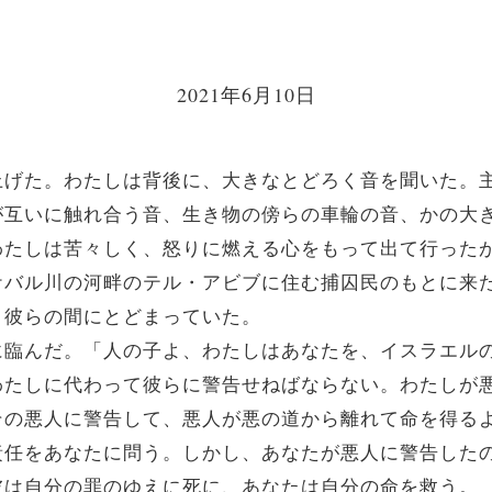
2021年6月10日
げた。わたしは背後に、大きなとどろく音を聞いた。
が互いに触れ合う音、生き物の傍らの車輪の音、かの大
わたしは苦々しく、怒りに燃える心をもって出て行った
ケバル川の河畔のテル・アビブに住む捕囚民のもとに来
、彼らの間にとどまっていた。
臨んだ。「人の子よ、わたしはあなたを、イスラエル
わたしに代わって彼らに警告せねばならない。わたしが
その悪人に警告して、悪人が悪の道から離れて命を得る
責任をあなたに問う。しかし、あなたが悪人に警告した
彼は自分の罪のゆえに死に、あなたは自分の命を救う。