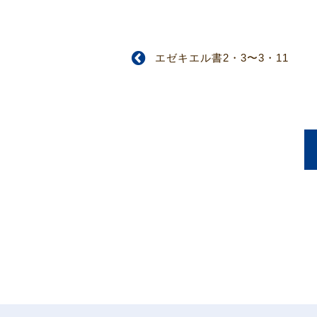
エゼキエル書2・3〜3・11