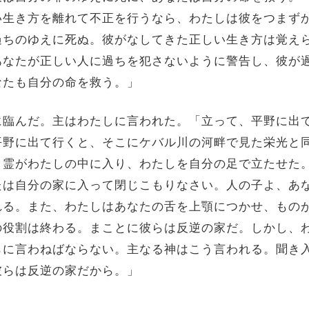
生き方を離れて不正を行うなら、わたしは彼をつまず
過ちのゆえに死ぬ。彼がなしてきた正しい生き方は覚え
あなたが正しい人に過ちを犯さないように警告し、彼が
なたも自分の命を救う。」
臨んだ。主はわたしに言われた。「立って、平野に出
平野に出て行くと、そこにケバル川の河畔で見た栄光と
。霊がわたしの中に入り、わたしを自分の足で立たせた
たは自分の家に入って閉じこもりなさい。人の子よ、あ
れる。また、わたしはあなたの舌を上顎につかせ、もの
の役割は終わる。まことに彼らは反逆の家だ。しかし、
らに言わねばならない。主なる神はこう言われる。聞き
彼らは反逆の家だから。」