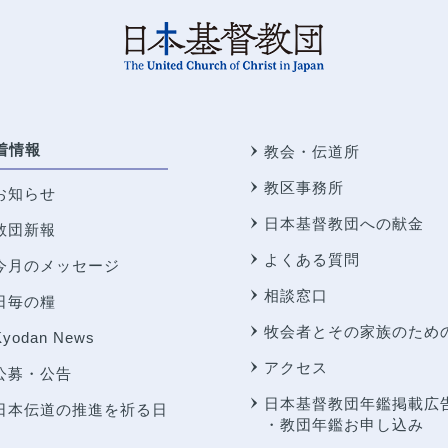
着情報
教会・伝道所
教区事務所
お知らせ
日本基督教団への献金
教団新報
よくある質問
今月のメッセージ
相談窓口
日毎の糧
牧会者とその家族のため
Kyodan News
アクセス
公募・公告
日本基督教団年鑑掲載広
日本伝道の推進を祈る日
・教団年鑑お申し込み