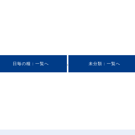
,
日毎の糧
未分類