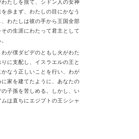
がわたしを捨て、シドン人の女神
道を歩まず、わたしの目にかなう
し、わたしは彼の手から王国全部
をその生涯にわたって君主として
る。
、わが僕ダビデのともし火がわた
おりに支配し、イスラエルの王と
にかなう正しいことを行い、わが
めに家を建てたように、あなたの
デの子孫を苦しめる。しかし、い
アムは直ちにエジプトの王シシャ