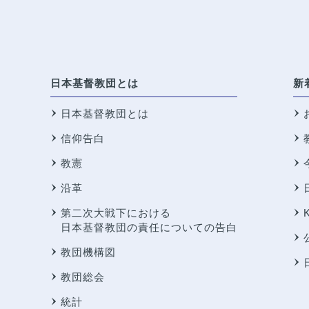
日本基督教団とは
新
日本基督教団とは
信仰告白
教憲
沿革
第二次大戦下における
日本基督教団の責任についての告白
教団機構図
教団総会
統計