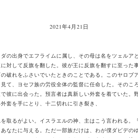
2021年4月21日
レダの出身でエフライムに属し、その母は名をツェルア
王に対して反旗を翻した。彼が王に反旗を翻すに至った
町の破れをふさいでいたときのことである。このヤロブ
を見て、ヨセフ族の労役全体の監督に任命した。そのこ
道で彼に出会った。預言者は真新しい外套を着ていた。
い外套を手にとり、十二切れに引き裂き、
れを取るがよい。イスラエルの神、主はこう言われる。
をあなたに与える。ただ一部族だけは、わが僕ダビデの