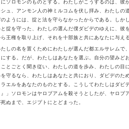
えにソロモンのものとする。わたしがこうするのは、彼
モシュ、アンモン人の神ミルコムを伏し拝み、わたしの
デのようには、掟と法を守らなかったからである。しか
めと掟を守った、わたしの選んだ僕ダビデのゆえに、彼
から王権を取り上げ、それを十部族と共にあなたに与え
わたしの名を置くためにわたしが選んだ都エルサレムで
うにする。だが、わたしはあなたを選ぶ。自分の望みど
にことごとく聞き従い、わたしの道を歩み、わたしの目
めを守るなら、わたしはあなたと共におり、ダビデのた
スラエルをあなたのものとする。こうしてわたしはダビ
。』」ソロモンはヤロブアムを殺そうとしたが、ヤロブ
が死ぬまで、エジプトにとどまった。