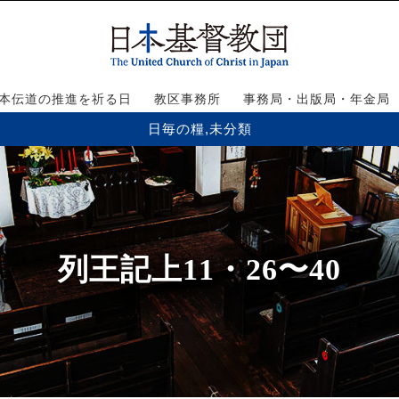
本伝道の推進を祈る日
教区事務所
事務局・出版局・年金局
日毎の糧
,
未分類
列王記上11・26〜40