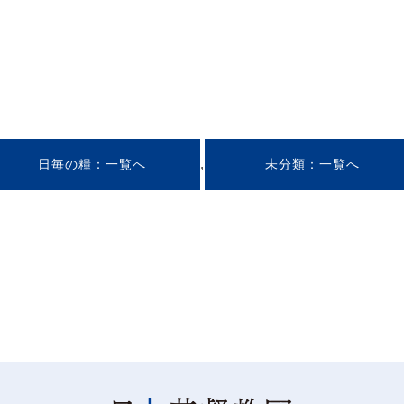
,
日毎の糧
未分類