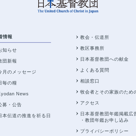
着情報
教会・伝道所
教区事務所
お知らせ
日本基督教団への献金
教団新報
よくある質問
今月のメッセージ
相談窓口
日毎の糧
牧会者とその家族のため
Kyodan News
アクセス
公募・公告
日本基督教団年鑑掲載広
日本伝道の推進を祈る日
・教団年鑑お申し込み
プライバシーポリシー