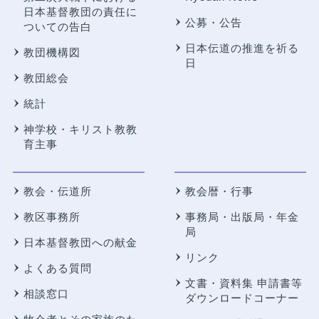
日本基督教団の責任に
公募・公告
ついての告白
日本伝道の推進を祈る
教団機構図
日
教団総会
統計
神学校・キリスト教教
育主事
教会・伝道所
教会暦・行事
教区事務所
事務局・出版局・年金
局
日本基督教団への献金
リンク
よくある質問
文書・資料集 申請書等
相談窓口
ダウンロードコーナー