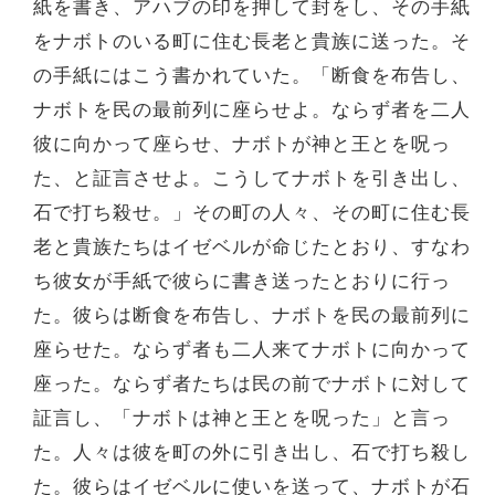
紙を書き、アハブの印を押して封をし、その手紙
をナボトのいる町に住む長老と貴族に送った。そ
の手紙にはこう書かれていた。「断食を布告し、
ナボトを民の最前列に座らせよ。ならず者を二人
彼に向かって座らせ、ナボトが神と王とを呪っ
た、と証言させよ。こうしてナボトを引き出し、
石で打ち殺せ。」その町の人々、その町に住む長
老と貴族たちはイゼベルが命じたとおり、すなわ
ち彼女が手紙で彼らに書き送ったとおりに行っ
た。彼らは断食を布告し、ナボトを民の最前列に
座らせた。ならず者も二人来てナボトに向かって
座った。ならず者たちは民の前でナボトに対して
証言し、「ナボトは神と王とを呪った」と言っ
た。人々は彼を町の外に引き出し、石で打ち殺し
た。彼らはイゼベルに使いを送って、ナボトが石