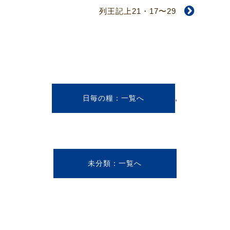
列王記上21・17〜29
,
日毎の糧
未分類