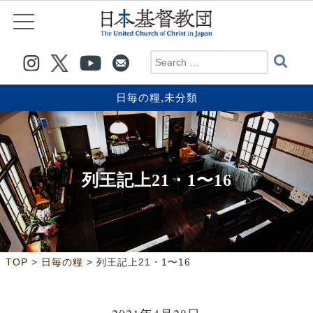
日毎の糧
,
未分類
列王記上21・1〜16
>
>
TOP
日毎の糧
列王記上21・1〜16