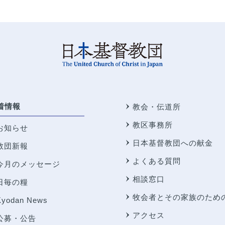
着情報
教会・伝道所
教区事務所
お知らせ
日本基督教団への献金
教団新報
よくある質問
今月のメッセージ
相談窓口
日毎の糧
牧会者とその家族のため
Kyodan News
アクセス
公募・公告