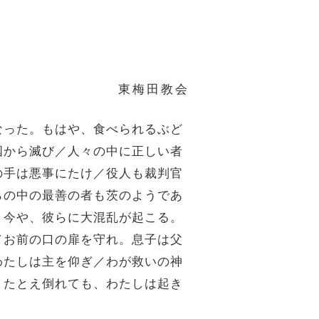
東梅田教会
なった。もはや、食べられるぶど
国から滅び／人々の中に正しい者
の手は悪事にたけ／役人も裁判官
らの中の最善の者も茨のようであ
。今や、彼らに大混乱が起こる。
／お前の口の扉を守れ。息子は父
わたしは主を仰ぎ／わが救いの神
。たとえ倒れても、わたしは起き