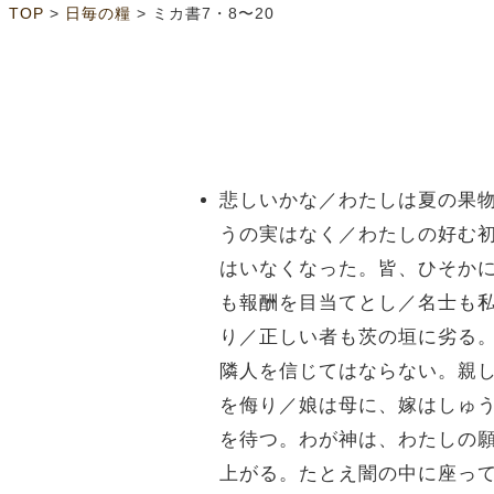
>
>
TOP
日毎の糧
ミカ書7・8〜20
悲しいかな／わたしは夏の果
うの実はなく／わたしの好む
はいなくなった。皆、ひそか
も報酬を目当てとし／名士も
り／正しい者も茨の垣に劣る
隣人を信じてはならない。親
を侮り／娘は母に、嫁はしゅ
を待つ。わが神は、わたしの
上がる。たとえ闇の中に座っ