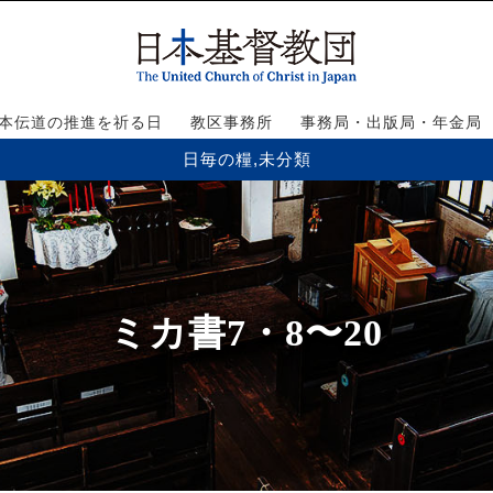
本伝道の推進を祈る日
教区事務所
事務局・出版局・年金局
日毎の糧
,
未分類
ミカ書7・8〜20