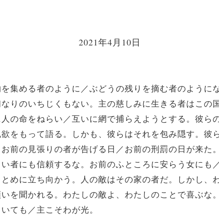
2021年4月10日
物を集める者のように／ぶどうの残りを摘む者のように
初なりのいちじくもない。主の慈しみに生きる者はこの
に人の命をねらい／互いに網で捕らえようとする。彼ら
私欲をもって語る。しかも、彼らはそれを包み隠す。彼
。お前の見張りの者が告げる日／お前の刑罰の日が来た
しい者にも信頼するな。お前のふところに安らう女にも
うとめに立ち向かう。人の敵はその家の者だ。しかし、
願いを聞かれる。わたしの敵よ、わたしのことで喜ぶな
ていても／主こそわが光。