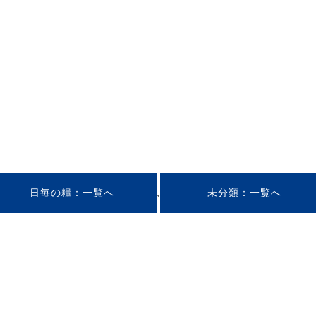
,
日毎の糧
未分類