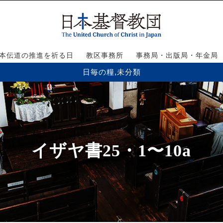
本伝道の推進を祈る日
教区事務所
事務局・出版局・年金局
日毎の糧
,
未分類
イザヤ書25・1〜10a