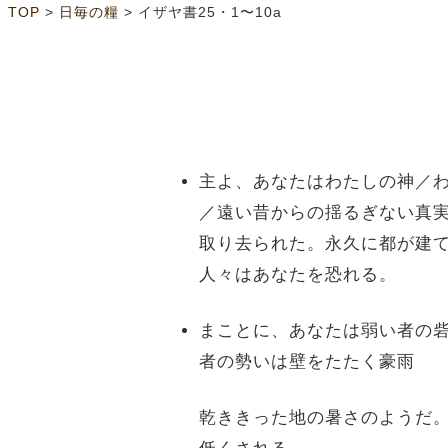
>
>
TOP
日毎の糧
イザヤ書25・1〜10a
主よ、あなたはわたしの神／
／遠い昔からの揺るぎない真
取り去られた。永久に都が建
人々はあなたを恐れる。
まことに、あなたは弱い者の
者の勢いは壁をたたく豪雨
乾ききった地の暑さのようだ
低くされる。