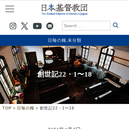
日毎の糧
,
未分類
創世記22・1〜18
>
>
TOP
日毎の糧
創世記22・1〜18