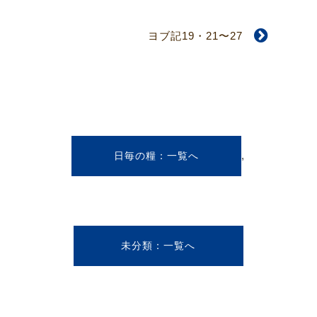
ヨブ記19・21〜27
,
日毎の糧
未分類