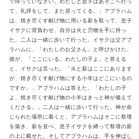
で待っていなさい。わたしと息子はあそこへ行っ
て、礼拝をして、また戻ってくる。」アブラハム
は、焼き尽くす献げ物に用いる薪を取って、息子
イサクに背負わせ、自分は火と刃物を手に持っ
た。二人は一緒に歩いて行った。イサクは父アブ
ラハムに、「わたしのお父さん」と呼びかけた。
彼が、「ここにいる。わたしの子よ」と答える
と、イサクは言った。「火と薪はここにあります
が、焼き尽くす献げ物にする小羊はどこにいるの
ですか。」アブラハムは答えた。「わたしの子
よ、焼き尽くす献げ物の小羊はきっと神が備えて
くださる。」二人は一緒に歩いて行った。神が命
じられた場所に着くと、アブラハムはそこに祭壇
を築き、薪を並べ、息子イサクを縛って祭壇の薪
の上に載せた。そしてアブラハムは、手を伸ばし