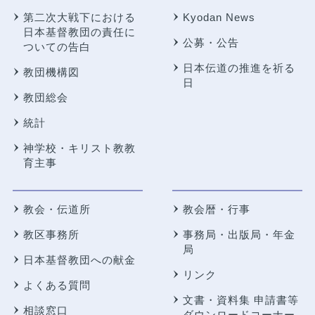
第二次大戦下における
Kyodan News
日本基督教団の責任に
公募・公告
ついての告白
日本伝道の推進を祈る
教団機構図
日
教団総会
統計
神学校・キリスト教教
育主事
教会・伝道所
教会暦・行事
教区事務所
事務局・出版局・年金
局
日本基督教団への献金
リンク
よくある質問
文書・資料集 申請書等
相談窓口
ダウンロードコーナー