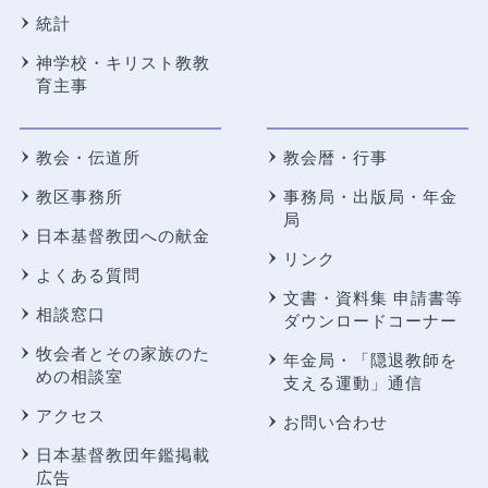
統計
神学校・キリスト教教
育主事
教会・伝道所
教会暦・行事
教区事務所
事務局・出版局・年金
局
日本基督教団への献金
リンク
よくある質問
文書・資料集 申請書等
相談窓口
ダウンロードコーナー
牧会者とその家族のた
年金局・
「隠退教師を
めの相談室
支える運動」通信
アクセス
お問い合わせ
日本基督教団年鑑掲載
広告