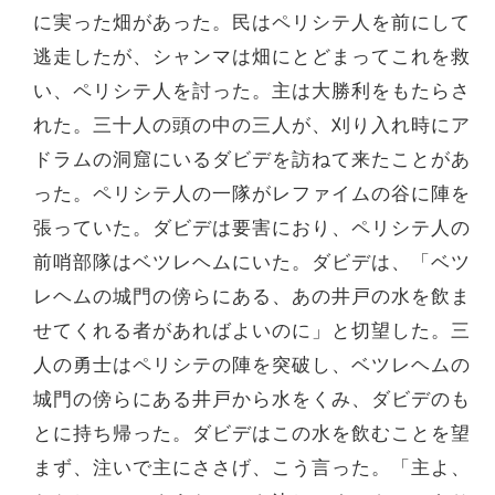
に実った畑があった。民はペリシテ人を前にして
逃走したが、シャンマは畑にとどまってこれを救
い、ペリシテ人を討った。主は大勝利をもたらさ
れた。三十人の頭の中の三人が、刈り入れ時にア
ドラムの洞窟にいるダビデを訪ねて来たことがあ
った。ペリシテ人の一隊がレファイムの谷に陣を
張っていた。ダビデは要害におり、ペリシテ人の
前哨部隊はベツレヘムにいた。ダビデは、「ベツ
レヘムの城門の傍らにある、あの井戸の水を飲ま
せてくれる者があればよいのに」と切望した。三
人の勇士はペリシテの陣を突破し、ベツレヘムの
城門の傍らにある井戸から水をくみ、ダビデのも
とに持ち帰った。ダビデはこの水を飲むことを望
まず、注いで主にささげ、こう言った。「主よ、