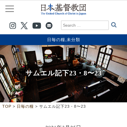
日毎の糧
,
未分類
サムエル記下23・8〜23
>
>
TOP
日毎の糧
サムエル記下23・8〜23